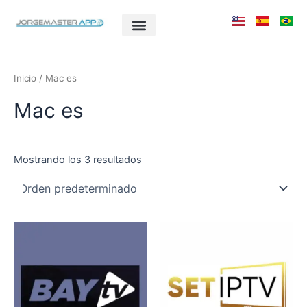
Ir
al
contenido
Inicio
/ Mac es
Mac es
Mostrando los 3 resultados
Este
Este
producto
producto
tiene
tiene
múltiples
múltiples
variantes.
variantes.