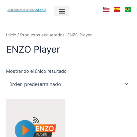
Ir
al
contenido
Inicio
/ Productos etiquetados “ENZO Player”
ENZO Player
Mostrando el único resultado
Este
producto
tiene
múltiples
variantes.