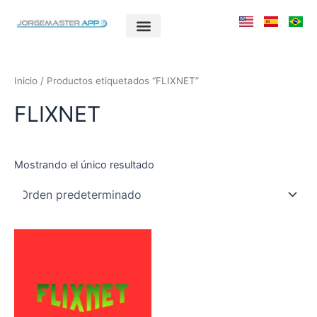
Ir
al
contenido
Inicio
/ Productos etiquetados “FLIXNET”
FLIXNET
Mostrando el único resultado
Este
producto
tiene
múltiples
variantes.