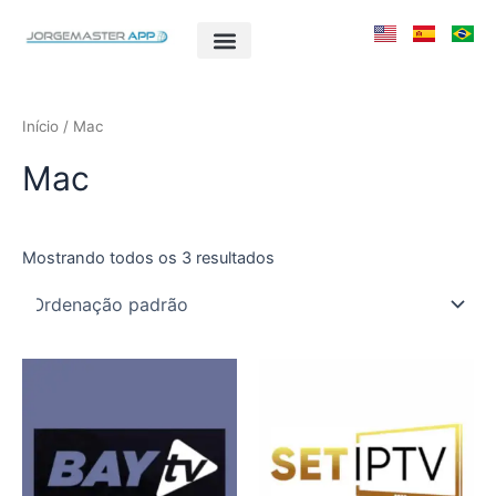
Ir
para
o
conteúdo
Início
/ Mac
Mac
Mostrando todos os 3 resultados
Este
Este
produto
produto
tem
tem
várias
várias
variantes.
variantes.