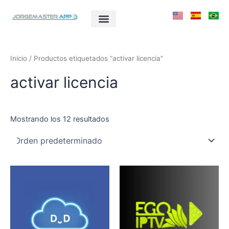
Ir
al
contenido
Inicio
/ Productos etiquetados “activar licencia”
activar licencia
Mostrando los 12 resultados
Este
Este
producto
producto
tiene
tiene
múltiples
múltiples
variantes.
variantes.