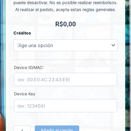
puede desactivar. No es posible realizar reembolsos.
Al realizar el pedido, acepta estas reglas generales.
R$
0,00
Mika
Créditos
Player
-
Activación
de
Licencia
cantidad
Device ID/MAC:
Device Key
Añadir al carrito