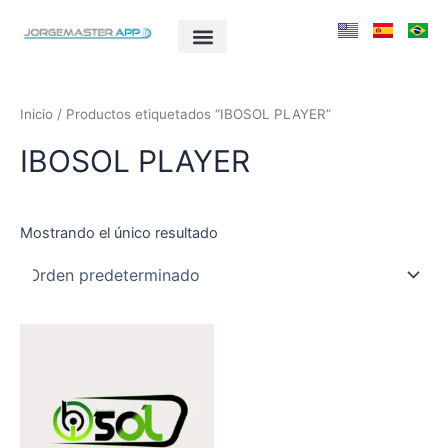
Ir
al
contenido
Inicio
/ Productos etiquetados “IBOSOL PLAYER”
IBOSOL PLAYER
Mostrando el único resultado
Este
producto
tiene
múltiples
variantes.