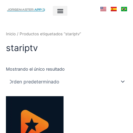
Ir
al
contenido
Inicio
/ Productos etiquetados “stariptv”
stariptv
Mostrando el único resultado
Este
producto
tiene
múltiples
variantes.