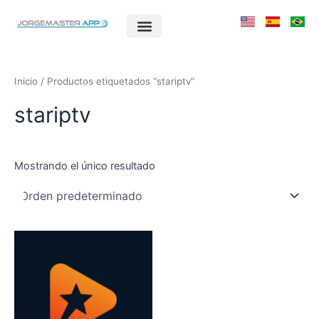
Ir
al
contenido
Inicio
/ Productos etiquetados “stariptv”
stariptv
Mostrando el único resultado
Este
producto
tiene
múltiples
variantes.