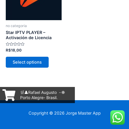
Las
opciones
se
pueden
no categoria
elegir
Star IPTV PLAYER –
en
Activación de Licencia
la
Valorado
R$
18,00
página
con
0
de
de
Select options
5
producto
🛒👤Rafael Augusto - 🌐
Porto Alegre- Brasil.
Copyright © 2026 Jorge Master App