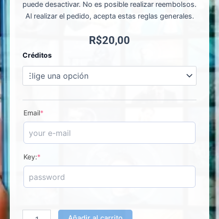
puede desactivar. No es posible realizar reembolsos.
Al realizar el pedido, acepta estas reglas generales.
R$
20,00
Clouddy
Créditos
-
Activación
de
Licencia
cantidad
Email
*
Key:
*
Añadir al carrito