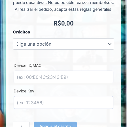
puede desactivar. No es posible realizar reembolsos.
Al realizar el pedido, acepta estas reglas generales.
R$
0,00
Duplex
Créditos
Play-
Activación
de
Licencia
cantidad
Device ID/MAC:
Device Key
Añadir al carrito