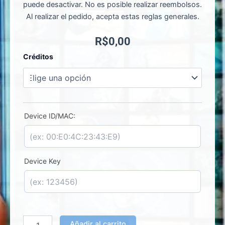
puede desactivar. No es posible realizar reembolsos.
Al realizar el pedido, acepta estas reglas generales.
R$
0,00
IBO
Créditos
Stb
-
Activación
de
Licencia
cantidad
Device ID/MAC:
Device Key
Añadir al carrito