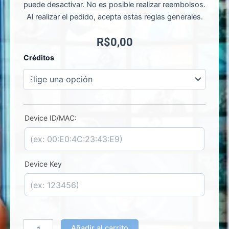
puede desactivar. No es posible realizar reembolsos.
Al realizar el pedido, acepta estas reglas generales.
R$
0,00
Simple
Créditos
PRO
TV
-
Activación
de
Licencia
Device ID/MAC:
cantidad
Device Key
Añadir al carrito