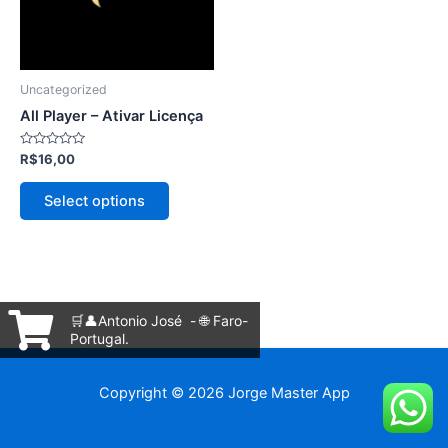
As
opções
podem
ser
Uncategorized
escolhidas
All Player – Ativar Licença
na
página
Avaliação
R$
16,00
0
do
de
5
produto
Select options
🛒👤Antonio José - 🌐 Faro-
Portugal.
Copyright © 2026 Jorge Master App