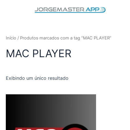
Ir
para
o
conteúdo
Início
/ Produtos marcados com a tag “MAC PLAYER”
MAC PLAYER
Exibindo um único resultado
Este
produto
tem
várias
variantes.