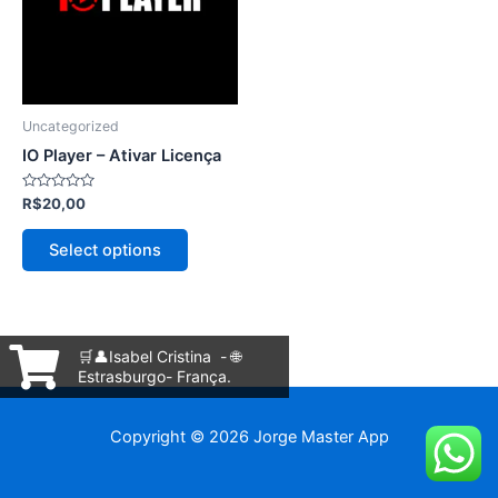
variantes.
As
opções
podem
ser
Uncategorized
escolhidas
IO Player – Ativar Licença
na
página
Avaliação
R$
20,00
0
do
de
5
produto
Select options
🛒👤Isabel Cristina - 🌐
Estrasburgo- França.
Copyright © 2026 Jorge Master App