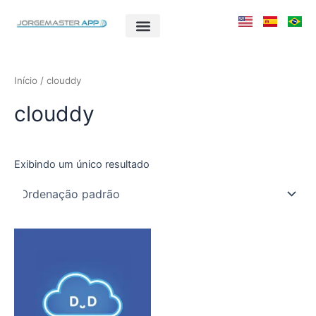
Ir
para
o
conteúdo
Início
/ clouddy
clouddy
Exibindo um único resultado
Este
produto
tem
várias
variantes.