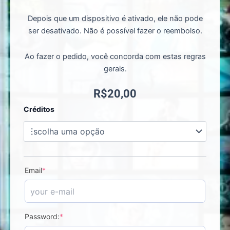
Depois que um dispositivo é ativado, ele não pode
ser desativado. Não é possível fazer o reembolso.
Ao fazer o pedido, você concorda com estas regras
gerais.
R$
20,00
Clouddy
Créditos
-
Ativar
Licença
quantidade
Email
*
Password:
*