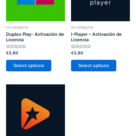
Las
Las
opciones
opciones
se
se
pueden
pueden
no categoria
no categoria
elegir
elegir
Duplex Play- Activación de
I-Player – Activación de
en
en
Licencia
Licencia
la
la
Valorado
Valorado
€
3,80
€
3,80
página
página
con
con
0
0
de
de
de
de
Select options
Select options
5
5
producto
producto
Este
producto
tiene
múltiples
variantes.
Las
opciones