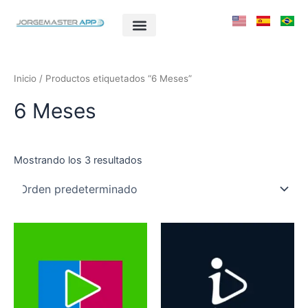
Ir
al
contenido
Inicio
/ Productos etiquetados “6 Meses”
6 Meses
Mostrando los 3 resultados
Este
Este
producto
producto
tiene
tiene
múltiples
múltiples
variantes.
variantes.