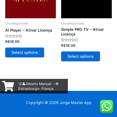
As
As
opções
opções
podem
podem
ser
ser
Uncategorized
Uncategorized
escolhidas
escolhida
Simple PRO TV – Ativar
AI Player – Ativar Licença
na
na
Licença
página
página
Avaliação
R$
18,00
0
Avaliação
R$
18,00
do
do
de
0
5
de
produto
produto
Select options
5
Select options
🛒👤Alberto Manuel - 🌐
Estrasburgo- França.
Copyright © 2026 Jorge Master App