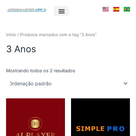
Ir
para
o
conteúdo
Início
/ Produtos marcados com a tag “3 Anos”
3 Anos
Mostrando todos os 2 resultados
Este
Este
produto
produto
tem
tem
várias
várias
variantes.
variantes.