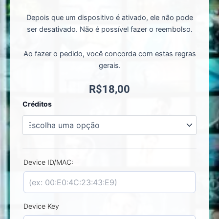
Depois que um dispositivo é ativado, ele não pode
ser desativado. Não é possível fazer o reembolso.
Ao fazer o pedido, você concorda com estas regras
gerais.
R$
18,00
AI
Créditos
Player
-
Ativar
Licença
quantidade
Device ID/MAC:
Device Key