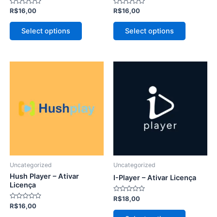
Avaliação
Avaliação
R$
16,00
R$
16,00
do
do
0
0
de
de
produto
produto
5
5
Select options
Select options
Este
Este
produto
produto
tem
tem
várias
várias
variantes.
variantes.
As
As
opções
opções
podem
podem
ser
ser
Uncategorized
Uncategorized
escolhidas
escolhida
Hush Player – Ativar
I-Player – Ativar Licença
na
na
Licença
página
página
Avaliação
R$
18,00
0
Avaliação
R$
16,00
do
do
de
0
5
de