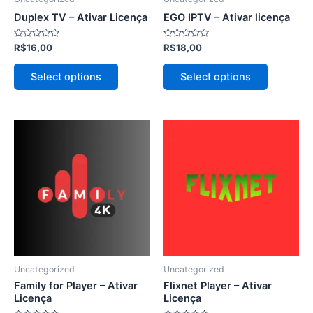
escolhidas
escolhida
Duplex TV – Ativar Licença
EGO IPTV – Ativar licença
na
na
página
página
Avaliação
Avaliação
R$
16,00
R$
18,00
0
0
do
do
de
de
5
5
produto
produto
Select options
Select options
Este
Este
produto
produto
tem
tem
várias
várias
variantes.
variantes.
As
As
opções
opções
podem
podem
ser
ser
Uncategorized
Uncategorized
escolhidas
escolhida
Family for Player – Ativar
Flixnet Player – Ativar
na
na
Licença
Licença
página
página