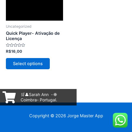
As
opções
podem
ser
Uncategorized
escolhidas
Quick Player- Ativação de
na
Licença
página
Avaliação
R$
16,00
do
0
de
produto
5
Select options
🛒👤Sarah Ann - 🌐
Coimbra- Portugal.
Copyright © 2026 Jorge Master App