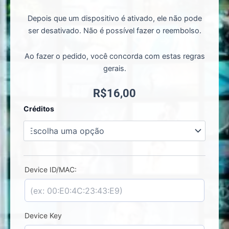
Depois que um dispositivo é ativado, ele não pode
ser desativado. Não é possível fazer o reembolso.
Ao fazer o pedido, você concorda com estas regras
gerais.
R$
16,00
Quick
Créditos
Player-
Ativação
de
Licença
quantidade
Device ID/MAC:
Device Key