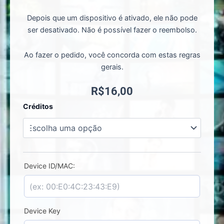
Depois que um dispositivo é ativado, ele não pode
ser desativado. Não é possível fazer o reembolso.
Ao fazer o pedido, você concorda com estas regras
gerais.
R$
16,00
Bob
Créditos
Premium
-
Ativar
Licença
quantidade
Device ID/MAC:
Device Key