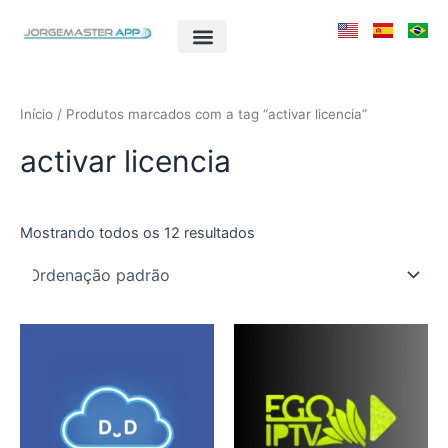
Ir
para
o
conteúdo
Início
/ Produtos marcados com a tag “activar licencia”
activar licencia
Mostrando todos os 12 resultados
Este
Este
produto
produto
tem
tem
várias
várias
variantes.
variantes.