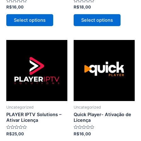
Avaliação
Avaliação
R$
16,00
R$
18,00
do
do
0
0
de
de
produto
produto
5
5
Select options
Select options
Este
Este
produto
produto
tem
tem
várias
várias
variantes.
variantes.
As
As
opções
opções
podem
podem
ser
ser
Uncategorized
Uncategorized
escolhidas
escolhida
PLAYER IPTV Solutions –
Quick Player- Ativação de
na
na
Ativar Licença
Licença
página
página
Avaliação
Avaliação
R$
25,00
R$
16,00
do
do
0
0
de
de