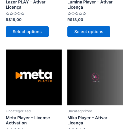
Lazer PLAY – Ativar
Lumina Player – Ativar
na
na
Licença
Licença
página
página
Avaliação
Avaliação
R$
18,00
R$
18,00
do
do
0
0
de
de
produto
produto
5
5
Select options
Select options
Este
Este
produto
produto
tem
tem
várias
várias
variantes.
variantes.
As
As
opções
opções
podem
podem
ser
ser
Uncategorized
Uncategorized
escolhidas
escolhida
Meta Player – License
Mika Player – Ativar
na
na
Activation
Licença
página
página